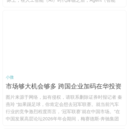
体）、OpenClaw（龙虾）、MCP（模型上下文协议）、
World Models（世界模型）等科技名词已接连涌现。在此
背景下，持续迭代自身的认知也成为了基金经理在科技投
资中不可回避的宿命。接受证券时报记者采访的基金经理
普遍表示，在新事物浪潮中，唯有通过持续学...
小微
市场够大机会够多 跨国企业加码在华投资
图片来源于网络，如有侵权，请联系删除证券时报记者 秦
燕玲 “如果踢足球，你肯定会想去冠军联赛。就当前汽车
行业的竞争激烈程度而言，‘冠军联赛’就在中国市场。”在
中国发展高层论坛2026年年会期间，梅赛德斯-奔驰集团
股份公司董事会主席康林松用颇为“德味”的比喻形容中国