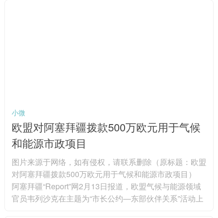
之于全球跨国企业的重要性。图片来源于网络，如有侵
权，请联系删除 “如果你想成为全球领军者，就必须来中
国；如果你想要在这里蓬勃发展、取得成功甚至仅仅是生
存下去，都必须加大投资力度、加大研发投入，这也正是
我们在做的。...
小微
欧盟对阿塞拜疆拨款500万欧元用于气候
和能源市政项目
图片来源于网络，如有侵权，请联系删除（原标题：欧盟
对阿塞拜疆拨款500万欧元用于气候和能源市政项目）
阿塞拜疆“Report”网2月13日报道，欧盟气候与能源领域
官员韦列沙克在主题为“市长公约―东部伙伴关系”活动上
表示，欧盟将为阿塞拜疆6个市政机构提供项目支持。为