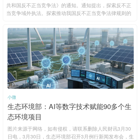
共和国反不正当竞争法》的通知。通知提出，探索反不正
当竞争域外执法。探索推动我国反不正当竞争法律规则的
域外适用，对在境外实施的虚假宣传、网络不正当竞争、
商业诋毁、侵犯商业秘密等不正当竞争行为，扰乱境内市
场竞争秩序，损害境内经营者或者消费者合法权益的，坚
决予以打击，保障我国产业链供应链安全，维护我国国家
和企业利益。积极探索域外执法实践，加快建设专门的涉
外执法人才队伍，支持有条件的...
小微
生态环境部：AI等数字技术赋能90多个生
态环境项目
图片来源于网络，如有侵权，请联系删除人民财讯3月30
日电，3月30日，生态环境部召开3月例行新闻发布会，生