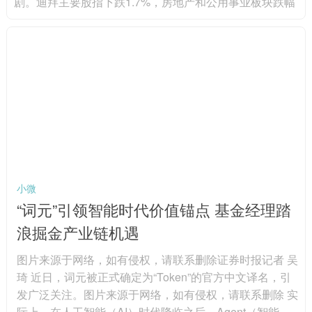
剧。迪拜主要股指下跌1.7%，房地产和公用事业板块跌幅
最大，其中伊玛尔地产下跌3%，阿联酋国民银行下跌4.
9%，创六年来第二大单周跌幅。阿布扎比股指当日下跌1.
6%，连续第四周收跌，阿布扎比第一银行下跌2.2%，阿
尔达地产下跌4.3%。分析人士认为，尽管油价上涨可能支
撑能源股，但贸易航线、能源基础设施和区域物流面临的
中断风险...
小微
“词元”引领智能时代价值锚点 基金经理踏
浪掘金产业链机遇
图片来源于网络，如有侵权，请联系删除证券时报记者 吴
琦 近日，词元被正式确定为“Token”的官方中文译名，引
发广泛关注。图片来源于网络，如有侵权，请联系删除 实
际上，在人工智能（AI）时代降临之后，Agent（智能