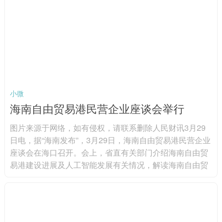
装备用电缆、数据通信电缆、机器人电缆等。图片来源于
网络，如有侵权，请联系删除 分产品来看...
小微
海南自由贸易港民营企业座谈会举行
图片来源于网络，如有侵权，请联系删除人民财讯3月29
日电，据“海南发布”，3月29日，海南自由贸易港民营企业
座谈会在海口召开。会上，省直有关部门介绍海南自由贸
易港建设进展及人工智能发展有关情况，解读海南自由贸
易港财税政策；现场发布海南首批人工智能应用场景；顺
丰集团、东超科技、华大基因、商汤科技等15家民营企业
代表参会，围绕强化场景牵引、深化生态协同，加快推动
人工智能技术落地应用，赋能产业提质增效等深入交流。