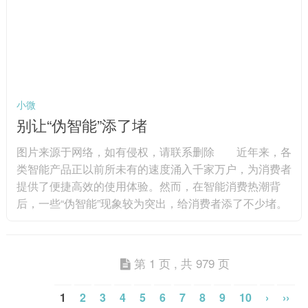
海南省委书记冯飞在座谈会上表示，海南将坚持鼓励创
新、拓展应用、有效...
小微
别让“伪智能”添了堵
图片来源于网络，如有侵权，请联系删除 近年来，各
类智能产品正以前所未有的速度涌入千家万户，为消费者
提供了便捷高效的使用体验。然而，在智能消费热潮背
后，一些“伪智能”现象较为突出，给消费者添了不少堵。
例如，标榜“智能”的冰箱，不过是在传统产品上加装
了一块能看视频的屏幕；宣称拥有先进路径规划能力的智
能扫地机器人，实际使用中却经常“原地转圈”或“漏扫死
第 1 页 , 共 979 页
角”。还有一些新兴智能产品，由于缺乏专业的维修人员
和统一的服务标准，一旦出现故障，维修过程往往漫长且
1
2
3
4
5
6
7
8
9
10
›
››
成本高昂，导致消费者权益无...