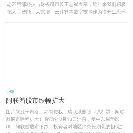
态环境部科技与财务司司长王志斌表示，近年来我们积极
把人工智能、大数据、云计算等数字技术作为提升生态环
境治理体系和治理能力现代化水平的重要抓手，依托国家
科技重大项目，部署包括高通量自动化智能监测技术在内
的90多个项目。在监测方面，人工智能技术逐步嵌入生态
环境监测，并实现业务化的应用，如生物多样性识别从一
年一次监测到可实现全年连续监测。在监管方面，人工智
能技术应用大大提升非现...
小微
阿联酋股市跌幅扩大
图片来源于网络，如有侵权，请联系删除（原标题：阿联
酋股市跌幅扩大） 路透社3月13日消息，受中东局势影
响，阿联酋股市下跌，投资者对地区冲突长期化的担忧加