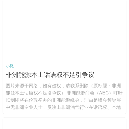
使项目达到可融资标准，阿已启动住宅和公共建筑能源审
计，形成11份针对11栋建筑的项目文件，项目总投资额超
500万欧元（592.7万美元）。上述项目包括明盖恰乌尔3
栋住宅楼、希尔达兰1所学...
小微
非洲能源本土话语权不足引争议
图片来源于网络，如有侵权，请联系删除（原标题：非洲
能源本土话语权不足引争议） 非洲能源商会（AEC）呼吁
抵制即将在伦敦举办的非洲能源峰会，理由是峰会领导层
中无非洲专业人士，反映出非洲油气行业在话语权、本地
化与决策权上的深层矛盾。图片来源于网络，如有侵权，
请联系删除 AEC指出，随着国际论坛聚焦非洲能源未来，
非洲机构正推动本土专业人士深度参与议程制定。非洲能