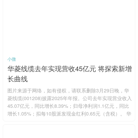
源界多次强调，非洲必须主导自身资源决策，在投资、融
资与行业治理中掌握更大话语权。 非洲本土机构长期致力
于完善财税、许...
小微
华菱线缆去年实现营收45亿元 将探索新增
长曲线
图片来源于网络，如有侵权，请联系删除3月29日晚，华
菱线缆(001208)披露2025年年报。公司去年实现营业收入
45.07亿元，同比增长8.39%；归母净利润1.1亿元，同比
增长1.05%；拟每10股派发现金红利0.65元（含税）。 华
菱线缆是国内领先的特种专用电缆生产企业之一，主要产
品包括特种电缆、电力电缆、电气装备用电缆、裸导线及
线束等。其中，公司的特种电缆，可分为航空航天及融合