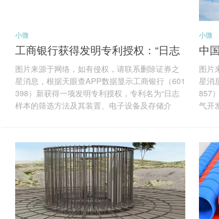
小微
小微
工商银行获得发明专利授权：“日志
中
样本的筛选方法及其装置、电子设
气
图片来源于网络，如有侵权，请联系删除证券之
图片
备及存储介质”
星消息，根据天眼查APP数据显示工商银行（601
星消
398）新获得一项发明专利授权，专利名为“日志
85
样本的筛选方法及其装置、电子设备及存储介
气开
质”，专利申请号为CN202310945760.9，授权日
152
为2026年3月27日。 专利摘要：本发明公开了一
要：
种日志样本的筛选方法及其装置、电子设备及存
统，
储介质，涉及大数据技术领域，其中，该日志样
判识
本的筛选方法包括：获取目标日志集合中每行日
建产
志样本以及对应的样本标签，将所有待确认标签
有利
对应的日志样本以及对应的...
演页岩