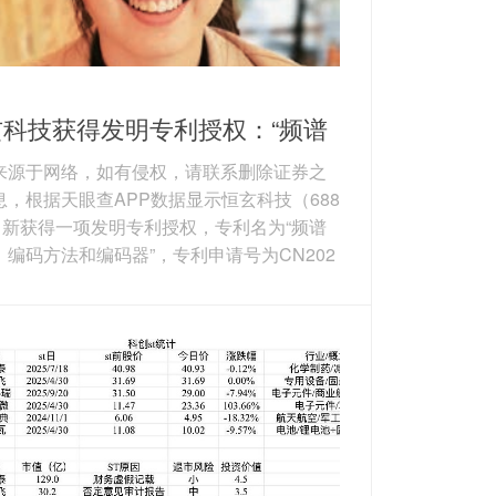
玄科技获得发明专利授权：“频谱
化、编码方法和编码器”
来源于网络，如有侵权，请联系删除证券之
息，根据天眼查APP数据显示恒玄科技（688
8）新获得一项发明专利授权，专利名为“频谱
、编码方法和编码器”，专利申请号为CN202
119082.6，授权日为2026年3月27日。 专利
：本申请公开一种频谱量化、编码方法和编
，其中频谱量化方法包括：S110，从上一帧
量化过程预测的频谱量化系数读取频谱量化
值；S120，根据连续多帧频谱的能量水平修
述频谱量化预测值，得到修正量化系数；S1
采用所...