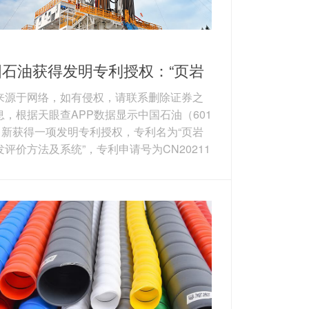
国石油获得发明专利授权：“页岩
开发评价方法及系统”
来源于网络，如有侵权，请联系删除证券之
息，根据天眼查APP数据显示中国石油（601
7）新获得一项发明专利授权，专利名为“页岩
发评价方法及系统”，专利申请号为CN20211
9127.9，授权日为2026年3月27日。 专利摘
本发明公开一种页岩气开发评价方法及系
其中方法包括以下步骤：根据有利层段地化
、储层品质分类评价和储层展布评价，获取
区有利储层压裂前的静态特征；基于建产区
储层压裂前的静态特征和生产动态数据，反
气井压裂后缝网参数...