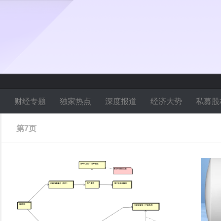
焦
财经专题
独家热点
深度报道
经济大势
私募股
第7页