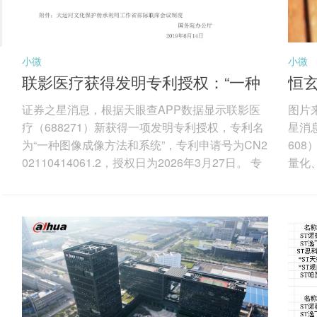
小微
小微
联影医疗获得发明专利授权：“一种
恒
图像成像方法和系统”
量
证券之星消息，根据天眼查APP数据显示联影医
图片
疗（688271）新获得一项发明专利授权，专利名
星消
为“一种图像成像方法和系统”，专利申请号为CN2
60
02110414061.2，授权日为2026年3月27日。 专
量化
利摘要：本说明书实施例公开了一种图像成像方
210
法和系统。其中，该方法包括：获取目标对象的
摘要
第一图像和拓扑数据，其中，所述拓扑数据包括
码器
第一拓扑数据和第二拓扑数据，所述第一拓扑数
频谱
据与所述第二拓扑数据对应；确定所述第一图像
预测
对应的基材料密度图像；基于所述第一拓扑数据
正所
和所述第二拓扑数据，确...
30，