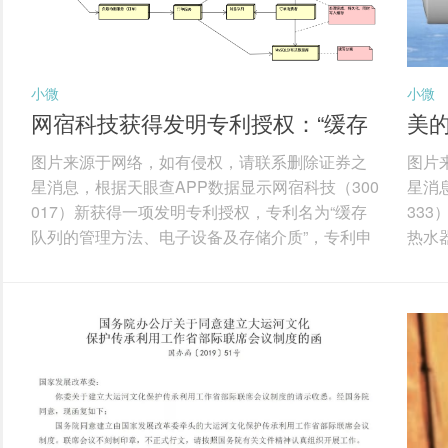
小微
小微
网宿科技获得发明专利授权：“缓存
美
队列的管理方法、电子设备及存储
热
图片来源于网络，如有侵权，请联系删除证券之
图片
介质”
可读
星消息，根据天眼查APP数据显示网宿科技（300
星消
017）新获得一项发明专利授权，专利名为“缓存
33
队列的管理方法、电子设备及存储介质”，专利申
热水
请号为CN202111284931.5，授权日为2026年3
质”，
月27日。 专利摘要：本发明实施例涉及通信技术
为20
领域，公开了一种缓存队列的管理方法、电子设
种燃
备及存储介质。缓存队列的管理方法，包括：获
储介
取缓存情况发生变化的各缓存队列中已缓存数据
氧化
的数据量；检测所述已缓存数据的数据量是否超
出力
过第一预设阈值；在所述...
器当前