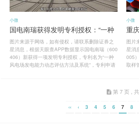
小微
小微
国电南瑞获得发明专利授权：“一种
重
风电场发电能力动态评估方法及系
取样
图片来源于网络，如有侵权，请联系删除证券之
图片
统”
星消息，根据天眼查APP数据显示国电南瑞（600
星消
406）新获得一项发明专利授权，专利名为“一种
00
风电场发电能力动态评估方法及系统”，专利申请
取样管
号为CN202411890473.3，授权日为2026年3月2
510
7日。 专利摘要：本发明公开了一种风电场发电
本发
能力动态评估方法及系统，所述风电场发电能力
气取
第 7 页 , 共
动态评估方法，根据历史数据预测出下一时刻风
和测
速；计算当前时刻MPPT功率，与当前时刻实际
量仪
‹‹
‹
3
4
5
6
7
8
功率对比计算出降载率；根据预测出的风速计算
路、
出下一时刻风机机组的...
气管道