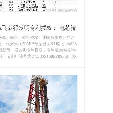
逸飞获得发明专利授权：“电芯转
构”
来源于网络，如有侵权，请联系删除证券之
息，根据天眼查APP数据显示ST逸飞（6886
）新获得一项发明专利授权，专利名为“电芯转
”，专利申请号为CN202210923830.6，授
2026年3月27日。 专利摘要：本发明提供
电芯转正机构，包括安装支架、转正夹爪以
一驱动装置；所述安装支架呈立式放置；所
正夹爪安装至所述安装支架上，所述转正夹
括两个沿水平向呈相对设置的夹爪板，两个
夹爪板之间形成有大小可调的夹持间隙；所
驱动装置用以驱...