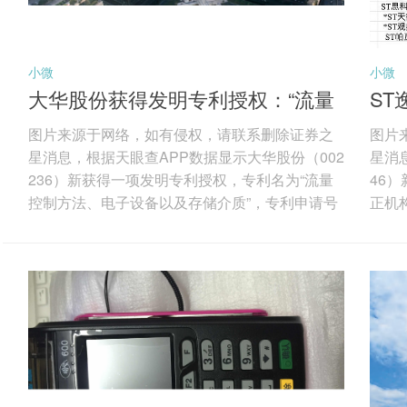
小微
小微
大华股份获得发明专利授权：“流量
ST
控制方法、电子设备以及存储介质”
正机
图片来源于网络，如有侵权，请联系删除证券之
图片
星消息，根据天眼查APP数据显示大华股份（002
星消
236）新获得一项发明专利授权，专利名为“流量
46
控制方法、电子设备以及存储介质”，专利申请号
正机构
为CN202310211070.0，授权日为2026年3月27
权日为
日。 专利摘要：本申请公开了一种流量控制方
一种
法、电子设备以及存储介质，该流量控制方法应
及第
用在物理网卡上，物理网卡包括流量接收模块和
述转
至少一个过滤器，该方法包括：流量接收模块，
爪包
在接收到虚拟网卡发送的流量时，若流量对应的
所述
流量过滤标志的取值为初始...
述第一