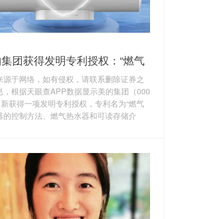
的集团获得发明专利授权：“燃气
水器的控制方法、燃气热水器和
来源于网络，如有侵权，请联系删除证券之
存储介质”
息，根据天眼查APP数据显示美的集团（000
3）新获得一项发明专利授权，专利名为“燃气
器的控制方法、燃气热水器和可读存储介
专利申请号为CN202011608104.2，授权日
26年3月27日。 专利摘要：本发明提供了一
气热水器的控制方法、燃气热水器和可读存
质。其中，方法包括：获取燃烧器产生的一
碳浓度；根据一氧化碳浓度调节风机的风机
值。从而通过一氧化碳的浓度判断燃气热水
的燃烧状况，进而对...