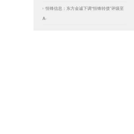
恒锋信息：东方金诚下调“恒锋转债”评级至
A-