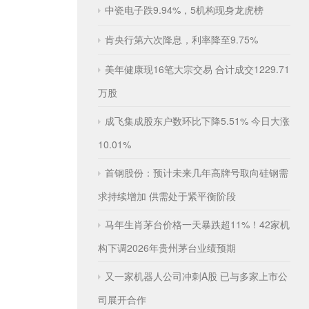
中瓷电子跌9.94%，5机构现身龙虎榜
肯央行第六次降息，利率降至9.75%
美年健康现16笔大宗交易 合计成交1229.71
万股
成飞集成股东户数环比下降5.51% 今日大涨
10.01%
首钢股份：预计未来几年高牌号取向硅钢需
求持续增加 供需处于紧平衡阶段
马年生肖茅台价格一天暴跌超11%！42家机
构下调2026年贵州茅台业绩预期
又一家机器人公司冲刺A股 已与多家上市公
司展开合作