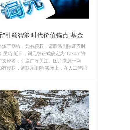
元”引领智能时代价值锚点 基金
理踏浪掘金产业链机遇
来源于网络，如有侵权，请联系删除证券时
 吴琦 近日，词元被正式确定为“Token”的
中文译名，引发广泛关注。图片来源于网
如有侵权，请联系删除 实际上，在人工智能
）时代降临之后，Agent（智能体）、OpenC
（龙虾）、MCP（模型上下文协议）、World
dels（世界模型）等科技名词已接连涌现。在
景下，持续迭代自身的认知也成为了基金经
科技投资中不可回避的宿命。接受证券时报
采访的基金经理普遍表示，在新事物浪潮
有通过持续学...