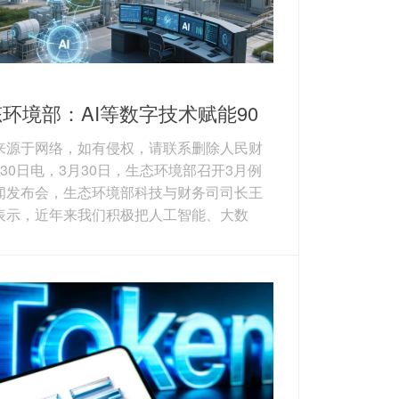
环境部：AI等数字技术赋能90
个生态环境项目
来源于网络，如有侵权，请联系删除人民财
月30日电，3月30日，生态环境部召开3月例
闻发布会，生态环境部科技与财务司司长王
表示，近年来我们积极把人工智能、大数
云计算等数字技术作为提升生态环境治理体
治理能力现代化水平的重要抓手，依托国家
重大项目，部署包括高通量自动化智能监测
在内的90多个项目。在监测方面，人工智能
逐步嵌入生态环境监测，并实现业务化的应
如生物多样性识别从一年一次监测到可实现
连续监测。在监管方面，人工智能技术应用
升非现...