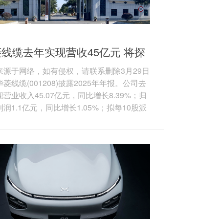
线缆去年实现营收45亿元 将探
新增长曲线
来源于网络，如有侵权，请联系删除3月29日
菱线缆(001208)披露2025年年报。公司去
营业收入45.07亿元，同比增长8.39%；归
润1.1亿元，同比增长1.05%；拟每10股派
金红利0.65元（含税）。 华菱线缆是国内领
特种专用电缆生产企业之一，主要产品包括
电缆、电力电缆、电气装备用电缆、裸导线
束等。其中，公司的特种电缆，可分为航空
及融合装备用电缆、数据通信电缆、机器人
等。图片来源于网络，如有侵权，请联系删
产品来看...