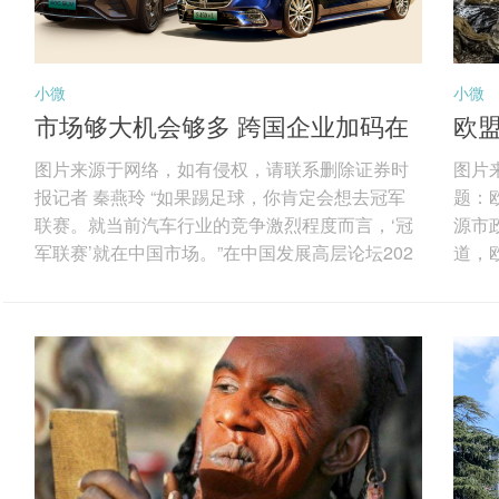
小微
小微
市场够大机会够多 跨国企业加码在
欧盟
华投资
气
图片来源于网络，如有侵权，请联系删除证券时
图片
报记者 秦燕玲 “如果踢足球，你肯定会想去冠军
题：
联赛。就当前汽车行业的竞争激烈程度而言，‘冠
源市政
军联赛’就在中国市场。”在中国发展高层论坛202
道，
6年年会期间，梅赛德斯-奔驰集团股份公司董事
为“
会主席康林松用颇为“德味”的比喻形容中国之于全
为阿
球跨国企业的重要性。图片来源于网络，如有侵
达到
权，请联系删除 “如果你想成为全球领军者，就必
审计
须来中国；如果你想要在这里蓬勃发展、取得成
总投资
功甚至仅仅是生存下去，都必须加大投资力度、
目包
加大研发投入，这也正是我们在做的。...