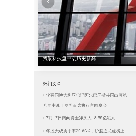
腾景科技盘中创历史新高
热门文章
李强同澳大利亚总理阿尔巴尼斯共同出席第
八届中澳工商界首席执行官圆桌会
7月17日南向资金净买入18.55亿港元
华胜天成换手率20.86%，沪股通龙虎榜上