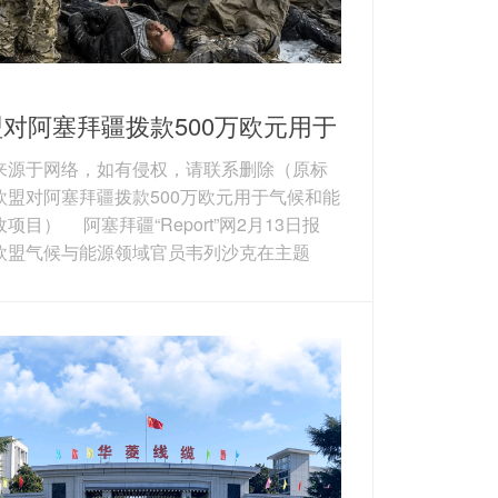
对阿塞拜疆拨款500万欧元用于
候和能源市政项目
来源于网络，如有侵权，请联系删除（原标
欧盟对阿塞拜疆拨款500万欧元用于气候和能
项目） 阿塞拜疆“Report”网2月13日报
欧盟气候与能源领域官员韦列沙克在主题
市长公约―东部伙伴关系”活动上表示，欧盟将
塞拜疆6个市政机构提供项目支持。为使项目
可融资标准，阿已启动住宅和公共建筑能源
，形成11份针对11栋建筑的项目文件，项目
额超500万欧元（592.7万美元）。上述项
括明盖恰乌尔3栋住宅楼、希尔达兰1所学...