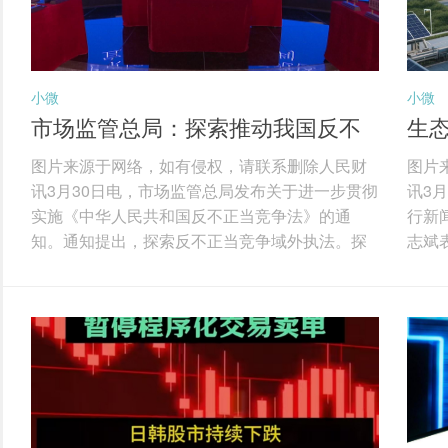
小微
小微
市场监管总局：探索推动我国反不
生态
正当竞争法律规则的域外适用
多
图片来源于网络，如有侵权，请联系删除人民财
图片
讯3月30日电，市场监管总局发布关于进一步贯彻
讯3
实施《中华人民共和国反不正当竞争法》的通
行新
知。通知提出，探索反不正当竞争域外执法。探
志斌
索推动我国反不正当竞争法律规则的域外适用，
据、
对在境外实施的虚假宣传、网络不正当竞争、商
系和
业诋毁、侵犯商业秘密等不正当竞争行为，扰乱
科技
境内市场竞争秩序，损害境内经营者或者消费者
技术
合法权益的，坚决予以打击，保障我国产业链供
技术
应链安全，维护我国国家和企业利益。积极探索
用，
域外执法实践，加快建设专门的涉外执法人才队
全年
伍，支持有条件的...
大大提