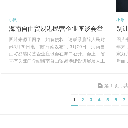
小微
小微
海南自由贸易港民营企业座谈会举
别让
行
图片来源于网络，如有侵权，请联系删除人民财
图片
讯3月29日电，据“海南发布”，3月29日，海南自
年来
由贸易港民营企业座谈会在海口召开。会上，省
家万
直有关部门介绍海南自由贸易港建设进展及人工
然而
智能发展有关情况，解读海南自由贸易港财税政
为突
策；现场发布海南首批人工智能应用场景；顺丰
榜“
集团、东超科技、华大基因、商汤科技等15家民
能看
第 1 页 , 共
营企业代表参会，围绕强化场景牵引、深化生态
智能
协同，加快推动人工智能技术落地应用，赋能产
圈”
1
2
3
4
5
6
7
业提质增效等深入交流。 海南省委书记冯飞在座
缺乏
谈会上表示，海南将坚持鼓励创新、拓展应用、
现故
有效...
费者权