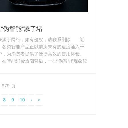
“伪智能”添了堵
来源于网络，如有侵权，请联系删除 近
，各类智能产品正以前所未有的速度涌入千
户，为消费者提供了便捷高效的使用体验。
，在智能消费热潮背后，一些“伪智能”现象较
出，给消费者添了不少堵。 例如，标
智能”的冰箱，不过是在传统产品上加装了一块
视频的屏幕；宣称拥有先进路径规划能力的
 979 页
扫地机器人，实际使用中却经常“原地转
或“漏扫死角”。还有一些新兴智能产品，由于
8
9
10
›
››
专业的维修人员和统一的服务标准，一旦出
障，维修过程往往漫长且成本高昂，导致消
益无...