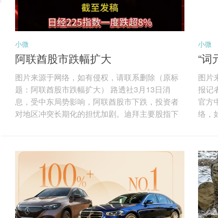
小微
小微
阿联酋股市跌幅扩大
“词
经
图片来源于网络，如有侵权，请联系删除（原标
图片
题：阿联酋股市跌幅扩大） 路透社3月13日消
报记者
息，受中东局势影响，阿联酋股市下跌，投资者
官方
对地区冲突长期化的担忧加剧。迪拜主要股指下
络，
跌1.7%，房地产和公用事业板块跌幅最大，其中
（AI
伊玛尔地产下跌3%，阿联酋国民银行下跌4.9%，
law
创六年来第二大单周跌幅。阿布扎比股指当日下
Mo
跌1.6%，连续第四周收跌，阿布扎比第一银行下
此背
跌2.2%，阿尔达地产下跌4.3%。分析人士认为，
理在
尽管油价上涨可能支撑能源股，但贸易航线、能
记者
源基础设施和区域物流面临的中断风险...
中，唯