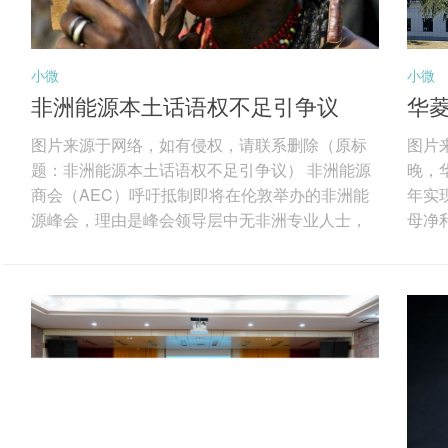
小微
小微
非洲能源本土话语权不足引争议
华菱
索
图片来源于网络，如有侵权，请联系删除（原标
图片
题：非洲能源本土话语权不足引争议） 非洲能源
晚，华
商会（AEC）呼吁抵制即将在伦敦举办的非洲能
年实现
源峰会，理由是峰会领导层中无非洲专业人士，
母净利
反映出非洲油气行业在话语权、本地化与决策权
发现
上的深层矛盾。图片来源于网络，如有侵权，请
先的
联系删除 AEC指出，随着国际论坛聚焦非洲能源
特种
未来，非洲机构正推动本土专业人士深度参与议
及线
程制定。非洲能源界多次强调，非洲必须主导自
航天
身资源决策，在投资、融资与行业治理中掌握更
电缆
大话语权。 非洲本土机构长期致力于完善财税、
除 分
许...