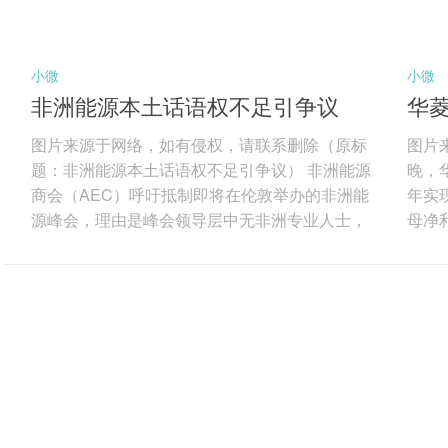
小微
小微
非洲能源本土话语权不足引争议
华菱
索
图片来源于网络，如有侵权，请联系删除（原标
图片
题：非洲能源本土话语权不足引争议） 非洲能源
晚，华
商会（AEC）呼吁抵制即将在伦敦举办的非洲能
年实现
源峰会，理由是峰会领导层中无非洲专业人士，
母净利
反映出非洲油气行业在话语权、本地化与决策权
发现
上的深层矛盾。图片来源于网络，如有侵权，请
先的
联系删除 AEC指出，随着国际论坛聚焦非洲能源
特种
未来，非洲机构正推动本土专业人士深度参与议
及线
程制定。非洲能源界多次强调，非洲必须主导自
航天
身资源决策，在投资、融资与行业治理中掌握更
电缆
大话语权。 非洲本土机构长期致力于完善财税、
除 分
许...