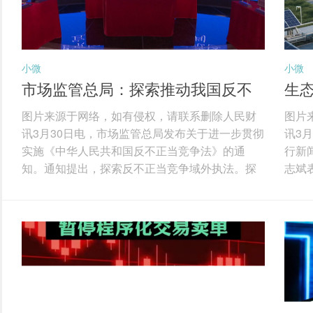
小微
小微
市场监管总局：探索推动我国反不
生态
正当竞争法律规则的域外适用
多
图片来源于网络，如有侵权，请联系删除人民财
图片
讯3月30日电，市场监管总局发布关于进一步贯彻
讯3
实施《中华人民共和国反不正当竞争法》的通
行新
知。通知提出，探索反不正当竞争域外执法。探
志斌
索推动我国反不正当竞争法律规则的域外适用，
据、
对在境外实施的虚假宣传、网络不正当竞争、商
系和
业诋毁、侵犯商业秘密等不正当竞争行为，扰乱
科技
境内市场竞争秩序，损害境内经营者或者消费者
技术
合法权益的，坚决予以打击，保障我国产业链供
技术
应链安全，维护我国国家和企业利益。积极探索
用，
域外执法实践，加快建设专门的涉外执法人才队
全年
伍，支持有条件的...
大大提