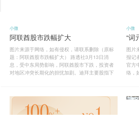
小微
小微
阿联酋股市跌幅扩大
“词
经
图片来源于网络，如有侵权，请联系删除（原标
图片
题：阿联酋股市跌幅扩大） 路透社3月13日消
报记者
息，受中东局势影响，阿联酋股市下跌，投资者
官方
对地区冲突长期化的担忧加剧。迪拜主要股指下
络，
跌1.7%，房地产和公用事业板块跌幅最大，其中
（AI
伊玛尔地产下跌3%，阿联酋国民银行下跌4.9%，
law
创六年来第二大单周跌幅。阿布扎比股指当日下
Mo
跌1.6%，连续第四周收跌，阿布扎比第一银行下
此背
跌2.2%，阿尔达地产下跌4.3%。分析人士认为，
理在
尽管油价上涨可能支撑能源股，但贸易航线、能
记者
源基础设施和区域物流面临的中断风险...
中，唯