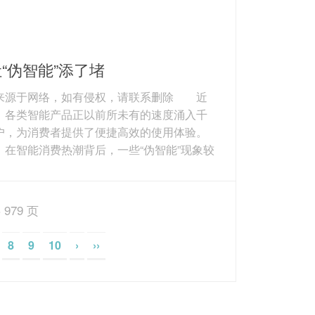
“伪智能”添了堵
来源于网络，如有侵权，请联系删除 近
，各类智能产品正以前所未有的速度涌入千
户，为消费者提供了便捷高效的使用体验。
，在智能消费热潮背后，一些“伪智能”现象较
出，给消费者添了不少堵。 例如，标
智能”的冰箱，不过是在传统产品上加装了一块
视频的屏幕；宣称拥有先进路径规划能力的
 979 页
扫地机器人，实际使用中却经常“原地转
或“漏扫死角”。还有一些新兴智能产品，由于
8
9
10
›
››
专业的维修人员和统一的服务标准，一旦出
障，维修过程往往漫长且成本高昂，导致消
益无...