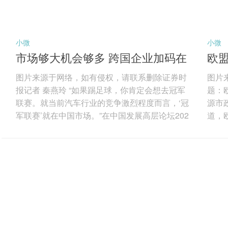
小微
小微
市场够大机会够多 跨国企业加码在
欧盟
华投资
气
图片来源于网络，如有侵权，请联系删除证券时
图片
报记者 秦燕玲 “如果踢足球，你肯定会想去冠军
题：
联赛。就当前汽车行业的竞争激烈程度而言，‘冠
源市政
军联赛’就在中国市场。”在中国发展高层论坛202
道，
6年年会期间，梅赛德斯-奔驰集团股份公司董事
为“
会主席康林松用颇为“德味”的比喻形容中国之于全
为阿
球跨国企业的重要性。图片来源于网络，如有侵
达到
权，请联系删除 “如果你想成为全球领军者，就必
审计
须来中国；如果你想要在这里蓬勃发展、取得成
总投资
功甚至仅仅是生存下去，都必须加大投资力度、
目包
加大研发投入，这也正是我们在做的。...