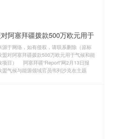
对阿塞拜疆拨款500万欧元用于
候和能源市政项目
来源于网络，如有侵权，请联系删除（原标
欧盟对阿塞拜疆拨款500万欧元用于气候和能
项目） 阿塞拜疆“Report”网2月13日报
欧盟气候与能源领域官员韦列沙克在主题
市长公约―东部伙伴关系”活动上表示，欧盟将
塞拜疆6个市政机构提供项目支持。为使项目
可融资标准，阿已启动住宅和公共建筑能源
，形成11份针对11栋建筑的项目文件，项目
额超500万欧元（592.7万美元）。上述项
括明盖恰乌尔3栋住宅楼、希尔达兰1所学...