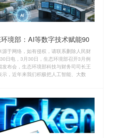
环境部：AI等数字技术赋能90
个生态环境项目
来源于网络，如有侵权，请联系删除人民财
月30日电，3月30日，生态环境部召开3月例
闻发布会，生态环境部科技与财务司司长王
表示，近年来我们积极把人工智能、大数
云计算等数字技术作为提升生态环境治理体
治理能力现代化水平的重要抓手，依托国家
重大项目，部署包括高通量自动化智能监测
在内的90多个项目。在监测方面，人工智能
逐步嵌入生态环境监测，并实现业务化的应
如生物多样性识别从一年一次监测到可实现
连续监测。在监管方面，人工智能技术应用
升非现...