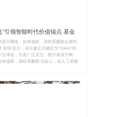
元”引领智能时代价值锚点 基金
理踏浪掘金产业链机遇
来源于网络，如有侵权，请联系删除证券时
 吴琦 近日，词元被正式确定为“Token”的
中文译名，引发广泛关注。图片来源于网
如有侵权，请联系删除 实际上，在人工智能
）时代降临之后，Agent（智能体）、OpenC
（龙虾）、MCP（模型上下文协议）、World
dels（世界模型）等科技名词已接连涌现。在
景下，持续迭代自身的认知也成为了基金经
科技投资中不可回避的宿命。接受证券时报
采访的基金经理普遍表示，在新事物浪潮
有通过持续学...