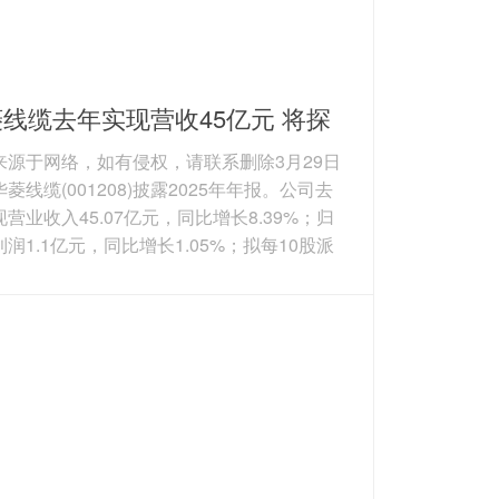
线缆去年实现营收45亿元 将探
新增长曲线
来源于网络，如有侵权，请联系删除3月29日
菱线缆(001208)披露2025年年报。公司去
营业收入45.07亿元，同比增长8.39%；归
润1.1亿元，同比增长1.05%；拟每10股派
金红利0.65元（含税）。 华菱线缆是国内领
特种专用电缆生产企业之一，主要产品包括
电缆、电力电缆、电气装备用电缆、裸导线
束等。其中，公司的特种电缆，可分为航空
及融合装备用电缆、数据通信电缆、机器人
等。图片来源于网络，如有侵权，请联系删
产品来看...