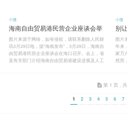
小微
小微
海南自由贸易港民营企业座谈会举
别让
行
图片来源于网络，如有侵权，请联系删除人民财
图片
讯3月29日电，据“海南发布”，3月29日，海南自
年来
由贸易港民营企业座谈会在海口召开。会上，省
家万
直有关部门介绍海南自由贸易港建设进展及人工
然而
智能发展有关情况，解读海南自由贸易港财税政
为突
策；现场发布海南首批人工智能应用场景；顺丰
榜“
集团、东超科技、华大基因、商汤科技等15家民
能看
第 1 页 , 共
营企业代表参会，围绕强化场景牵引、深化生态
智能
协同，加快推动人工智能技术落地应用，赋能产
圈”
1
2
3
4
5
6
7
业提质增效等深入交流。 海南省委书记冯飞在座
缺乏
谈会上表示，海南将坚持鼓励创新、拓展应用、
现故
有效...
费者权