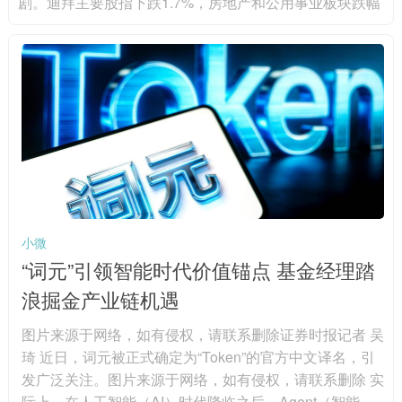
剧。迪拜主要股指下跌1.7%，房地产和公用事业板块跌幅
最大，其中伊玛尔地产下跌3%，阿联酋国民银行下跌4.
9%，创六年来第二大单周跌幅。阿布扎比股指当日下跌1.
6%，连续第四周收跌，阿布扎比第一银行下跌2.2%，阿
尔达地产下跌4.3%。分析人士认为，尽管油价上涨可能支
撑能源股，但贸易航线、能源基础设施和区域物流面临的
中断风险...
小微
“词元”引领智能时代价值锚点 基金经理踏
浪掘金产业链机遇
图片来源于网络，如有侵权，请联系删除证券时报记者 吴
琦 近日，词元被正式确定为“Token”的官方中文译名，引
发广泛关注。图片来源于网络，如有侵权，请联系删除 实
际上，在人工智能（AI）时代降临之后，Agent（智能