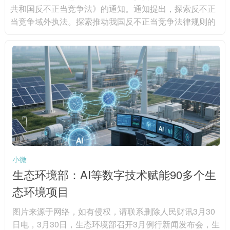
共和国反不正当竞争法》的通知。通知提出，探索反不正
当竞争域外执法。探索推动我国反不正当竞争法律规则的
域外适用，对在境外实施的虚假宣传、网络不正当竞争、
商业诋毁、侵犯商业秘密等不正当竞争行为，扰乱境内市
场竞争秩序，损害境内经营者或者消费者合法权益的，坚
决予以打击，保障我国产业链供应链安全，维护我国国家
和企业利益。积极探索域外执法实践，加快建设专门的涉
外执法人才队伍，支持有条件的...
小微
生态环境部：AI等数字技术赋能90多个生
态环境项目
图片来源于网络，如有侵权，请联系删除人民财讯3月30
日电，3月30日，生态环境部召开3月例行新闻发布会，生