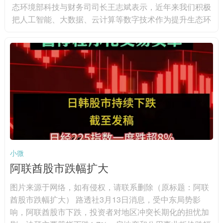
态环境部科技与财务司司长王志斌表示，近年来我们积极
把人工智能、大数据、云计算等数字技术作为提升生态环
境治理体系和治理能力现代化水平的重要抓手，依托国家
科技重大项目，部署包括高通量自动化智能监测技术在内
的90多个项目。在监测方面，人工智能技术逐步嵌入生态
环境监测，并实现业务化的应用，如生物多样性识别从一
年一次监测到可实现全年连续监测。在监管方面，人工智
能技术应用大大提升非现...
小微
阿联酋股市跌幅扩大
图片来源于网络，如有侵权，请联系删除（原标题：阿联
酋股市跌幅扩大） 路透社3月13日消息，受中东局势影
响，阿联酋股市下跌，投资者对地区冲突长期化的担忧加