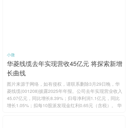
源界多次强调，非洲必须主导自身资源决策，在投资、融
资与行业治理中掌握更大话语权。 非洲本土机构长期致力
于完善财税、许...
小微
华菱线缆去年实现营收45亿元 将探索新增
长曲线
图片来源于网络，如有侵权，请联系删除3月29日晚，华
菱线缆(001208)披露2025年年报。公司去年实现营业收入
45.07亿元，同比增长8.39%；归母净利润1.1亿元，同比
增长1.05%；拟每10股派发现金红利0.65元（含税）。 华
菱线缆是国内领先的特种专用电缆生产企业之一，主要产
品包括特种电缆、电力电缆、电气装备用电缆、裸导线及
线束等。其中，公司的特种电缆，可分为航空航天及融合