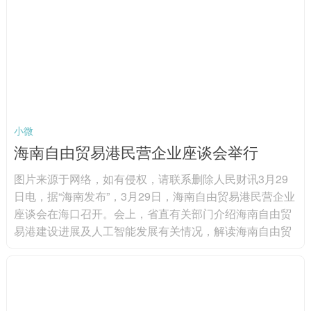
装备用电缆、数据通信电缆、机器人电缆等。图片来源于
网络，如有侵权，请联系删除 分产品来看...
小微
海南自由贸易港民营企业座谈会举行
图片来源于网络，如有侵权，请联系删除人民财讯3月29
日电，据“海南发布”，3月29日，海南自由贸易港民营企业
座谈会在海口召开。会上，省直有关部门介绍海南自由贸
易港建设进展及人工智能发展有关情况，解读海南自由贸
易港财税政策；现场发布海南首批人工智能应用场景；顺
丰集团、东超科技、华大基因、商汤科技等15家民营企业
代表参会，围绕强化场景牵引、深化生态协同，加快推动
人工智能技术落地应用，赋能产业提质增效等深入交流。