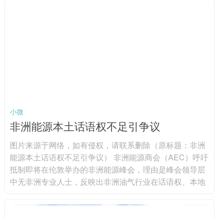
使项目达到可融资标准，阿已启动住宅和公共建筑能源审
计，形成11份针对11栋建筑的项目文件，项目总投资额超
500万欧元（592.7万美元）。上述项目包括明盖恰乌尔3
栋住宅楼、希尔达兰1所学...
小微
非洲能源本土话语权不足引争议
图片来源于网络，如有侵权，请联系删除（原标题：非洲
能源本土话语权不足引争议） 非洲能源商会（AEC）呼吁
抵制即将在伦敦举办的非洲能源峰会，理由是峰会领导层
中无非洲专业人士，反映出非洲油气行业在话语权、本地
化与决策权上的深层矛盾。图片来源于网络，如有侵权，
请联系删除 AEC指出，随着国际论坛聚焦非洲能源未来，
非洲机构正推动本土专业人士深度参与议程制定。非洲能