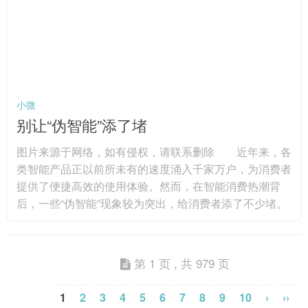
海南省委书记冯飞在座谈会上表示，海南将坚持鼓励创
新、拓展应用、有效...
小微
别让“伪智能”添了堵
图片来源于网络，如有侵权，请联系删除 近年来，各
类智能产品正以前所未有的速度涌入千家万户，为消费者
提供了便捷高效的使用体验。然而，在智能消费热潮背
后，一些“伪智能”现象较为突出，给消费者添了不少堵。
例如，标榜“智能”的冰箱，不过是在传统产品上加装
了一块能看视频的屏幕；宣称拥有先进路径规划能力的智
能扫地机器人，实际使用中却经常“原地转圈”或“漏扫死
第 1 页 , 共 979 页
角”。还有一些新兴智能产品，由于缺乏专业的维修人员
和统一的服务标准，一旦出现故障，维修过程往往漫长且
1
2
3
4
5
6
7
8
9
10
›
››
成本高昂，导致消费者权益无...