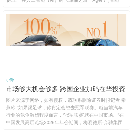
体）、OpenClaw（龙虾）、MCP（模型上下文协议）、
World Models（世界模型）等科技名词已接连涌现。在此
背景下，持续迭代自身的认知也成为了基金经理在科技投
资中不可回避的宿命。接受证券时报记者采访的基金经理
普遍表示，在新事物浪潮中，唯有通过持续学...
小微
市场够大机会够多 跨国企业加码在华投资
图片来源于网络，如有侵权，请联系删除证券时报记者 秦
燕玲 “如果踢足球，你肯定会想去冠军联赛。就当前汽车
行业的竞争激烈程度而言，‘冠军联赛’就在中国市场。”在
中国发展高层论坛2026年年会期间，梅赛德斯-奔驰集团
股份公司董事会主席康林松用颇为“德味”的比喻形容中国