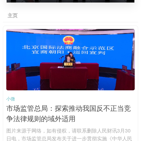
主页
小微
市场监管总局：探索推动我国反不正当竞
争法律规则的域外适用
图片来源于网络，如有侵权，请联系删除人民财讯3月30
日电，市场监管总局发布关于进一步贯彻实施《中华人民