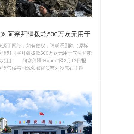
对阿塞拜疆拨款500万欧元用于
候和能源市政项目
来源于网络，如有侵权，请联系删除（原标
欧盟对阿塞拜疆拨款500万欧元用于气候和能
项目） 阿塞拜疆“Report”网2月13日报
欧盟气候与能源领域官员韦列沙克在主题
市长公约―东部伙伴关系”活动上表示，欧盟将
塞拜疆6个市政机构提供项目支持。为使项目
可融资标准，阿已启动住宅和公共建筑能源
，形成11份针对11栋建筑的项目文件，项目
额超500万欧元（592.7万美元）。上述项
括明盖恰乌尔3栋住宅楼、希尔达兰1所学...