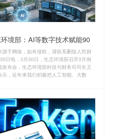
环境部：AI等数字技术赋能90
个生态环境项目
来源于网络，如有侵权，请联系删除人民财
月30日电，3月30日，生态环境部召开3月例
闻发布会，生态环境部科技与财务司司长王
表示，近年来我们积极把人工智能、大数
云计算等数字技术作为提升生态环境治理体
治理能力现代化水平的重要抓手，依托国家
重大项目，部署包括高通量自动化智能监测
在内的90多个项目。在监测方面，人工智能
逐步嵌入生态环境监测，并实现业务化的应
如生物多样性识别从一年一次监测到可实现
连续监测。在监管方面，人工智能技术应用
升非现...