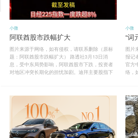
小微
小微
阿联酋股市跌幅扩大
“词
经
图片来源于网络，如有侵权，请联系删除（原标
图片
题：阿联酋股市跌幅扩大） 路透社3月13日消
报记者
息，受中东局势影响，阿联酋股市下跌，投资者
官方
对地区冲突长期化的担忧加剧。迪拜主要股指下
络，
跌1.7%，房地产和公用事业板块跌幅最大，其中
（AI
伊玛尔地产下跌3%，阿联酋国民银行下跌4.9%，
law
创六年来第二大单周跌幅。阿布扎比股指当日下
Mo
跌1.6%，连续第四周收跌，阿布扎比第一银行下
此背
跌2.2%，阿尔达地产下跌4.3%。分析人士认为，
理在
尽管油价上涨可能支撑能源股，但贸易航线、能
记者
源基础设施和区域物流面临的中断风险...
中，唯