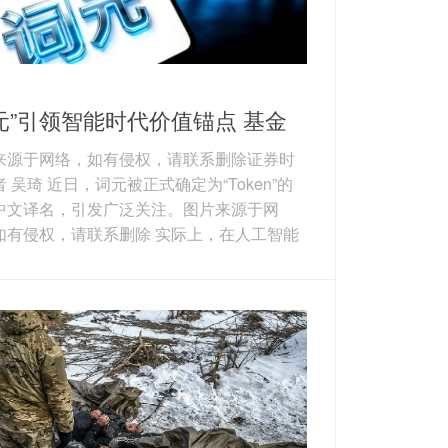
元”引领智能时代价值锚点 基金
理踏浪掘金产业链机遇
来源于网络，如有侵权，请联系删除证券时
 吴琦 近日，词元被正式确定为“Token”的
中文译名，引发广泛关注。图片来源于网
如有侵权，请联系删除 实际上，在人工智能
）时代降临之后，Agent（智能体）、OpenC
（龙虾）、MCP（模型上下文协议）、World
dels（世界模型）等科技名词已接连涌现。在
景下，持续迭代自身的认知也成为了基金经
科技投资中不可回避的宿命。接受证券时报
采访的基金经理普遍表示，在新事物浪潮
有通过持续学...