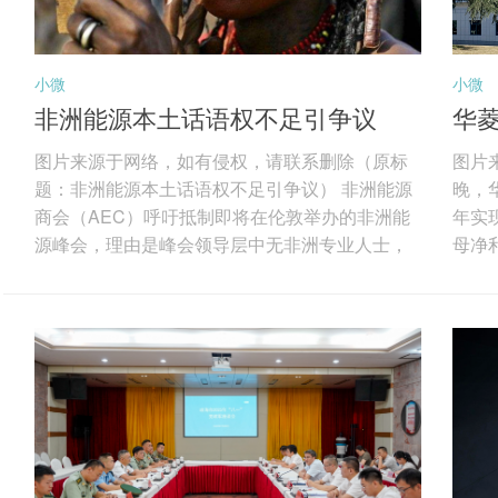
小微
小微
非洲能源本土话语权不足引争议
华菱
索
图片来源于网络，如有侵权，请联系删除（原标
图片
题：非洲能源本土话语权不足引争议） 非洲能源
晚，华
商会（AEC）呼吁抵制即将在伦敦举办的非洲能
年实现
源峰会，理由是峰会领导层中无非洲专业人士，
母净利
反映出非洲油气行业在话语权、本地化与决策权
发现
上的深层矛盾。图片来源于网络，如有侵权，请
先的
联系删除 AEC指出，随着国际论坛聚焦非洲能源
特种
未来，非洲机构正推动本土专业人士深度参与议
及线
程制定。非洲能源界多次强调，非洲必须主导自
航天
身资源决策，在投资、融资与行业治理中掌握更
电缆
大话语权。 非洲本土机构长期致力于完善财税、
除 分
许...