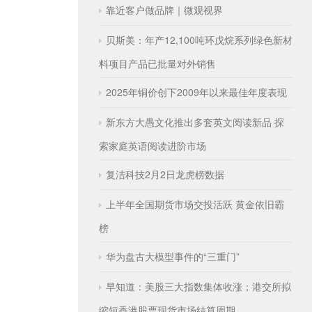
靠近客户做品牌｜微观视界
贝斯美：年产12,100吨环戊烷系列绿色新材
料项目产品已批量对外销售
2025年铜价创下2009年以来最佳年度表现
新东方大愚文化推出多套英文阅读新品 探
索家庭英语阅读进阶市场
复洁科技2月2日龙虎榜数据
上半年全国期货市场交投活跃 黄金依旧霸
榜
华为盘古大模型事件的“三重门”
早知道：美股三大指数集体收涨；港交所拟
缩短香港股票现货市场结算周期