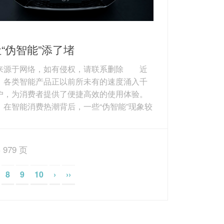
“伪智能”添了堵
来源于网络，如有侵权，请联系删除 近
，各类智能产品正以前所未有的速度涌入千
户，为消费者提供了便捷高效的使用体验。
，在智能消费热潮背后，一些“伪智能”现象较
出，给消费者添了不少堵。 例如，标
智能”的冰箱，不过是在传统产品上加装了一块
视频的屏幕；宣称拥有先进路径规划能力的
 979 页
扫地机器人，实际使用中却经常“原地转
或“漏扫死角”。还有一些新兴智能产品，由于
8
9
10
›
››
专业的维修人员和统一的服务标准，一旦出
障，维修过程往往漫长且成本高昂，导致消
益无...