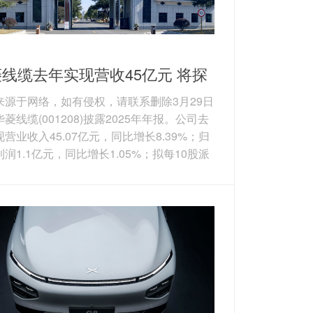
线缆去年实现营收45亿元 将探
新增长曲线
来源于网络，如有侵权，请联系删除3月29日
菱线缆(001208)披露2025年年报。公司去
营业收入45.07亿元，同比增长8.39%；归
润1.1亿元，同比增长1.05%；拟每10股派
金红利0.65元（含税）。 华菱线缆是国内领
特种专用电缆生产企业之一，主要产品包括
电缆、电力电缆、电气装备用电缆、裸导线
束等。其中，公司的特种电缆，可分为航空
及融合装备用电缆、数据通信电缆、机器人
等。图片来源于网络，如有侵权，请联系删
产品来看...