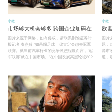
小微
小微
市场够大机会够多 跨国企业加码在
欧盟
华投资
气
图片来源于网络，如有侵权，请联系删除证券时
图片
报记者 秦燕玲 “如果踢足球，你肯定会想去冠军
题：
联赛。就当前汽车行业的竞争激烈程度而言，‘冠
源市政
军联赛’就在中国市场。”在中国发展高层论坛202
道，
6年年会期间，梅赛德斯-奔驰集团股份公司董事
为“
会主席康林松用颇为“德味”的比喻形容中国之于全
为阿
球跨国企业的重要性。图片来源于网络，如有侵
达到
权，请联系删除 “如果你想成为全球领军者，就必
审计
须来中国；如果你想要在这里蓬勃发展、取得成
总投资
功甚至仅仅是生存下去，都必须加大投资力度、
目包
加大研发投入，这也正是我们在做的。...