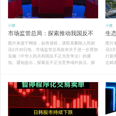
小微
小微
市场监管总局：探索推动我国反不
生态
正当竞争法律规则的域外适用
多
图片来源于网络，如有侵权，请联系删除人民财
图片
讯3月30日电，市场监管总局发布关于进一步贯彻
讯3
实施《中华人民共和国反不正当竞争法》的通
行新
知。通知提出，探索反不正当竞争域外执法。探
志斌
索推动我国反不正当竞争法律规则的域外适用，
据、
对在境外实施的虚假宣传、网络不正当竞争、商
系和
业诋毁、侵犯商业秘密等不正当竞争行为，扰乱
科技
境内市场竞争秩序，损害境内经营者或者消费者
技术
合法权益的，坚决予以打击，保障我国产业链供
技术
应链安全，维护我国国家和企业利益。积极探索
用，
域外执法实践，加快建设专门的涉外执法人才队
全年
伍，支持有条件的...
大大提