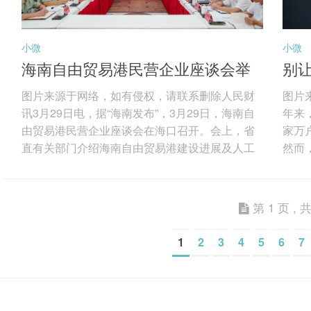
小微
小微
海南自由贸易港民营企业座谈会举
别让
行
图片来源于网络，如有侵权，请联系删除人民财
图片
讯3月29日电，据“海南发布”，3月29日，海南自
年来
由贸易港民营企业座谈会在海口召开。会上，省
家万
直有关部门介绍海南自由贸易港建设进展及人工
然而
智能发展有关情况，解读海南自由贸易港财税政
为突
策；现场发布海南首批人工智能应用场景；顺丰
榜“
集团、东超科技、华大基因、商汤科技等15家民
能看
第 1 页 , 共
营企业代表参会，围绕强化场景牵引、深化生态
智能
协同，加快推动人工智能技术落地应用，赋能产
圈”
1
2
3
4
5
6
7
业提质增效等深入交流。 海南省委书记冯飞在座
缺乏
谈会上表示，海南将坚持鼓励创新、拓展应用、
现故
有效...
费者权