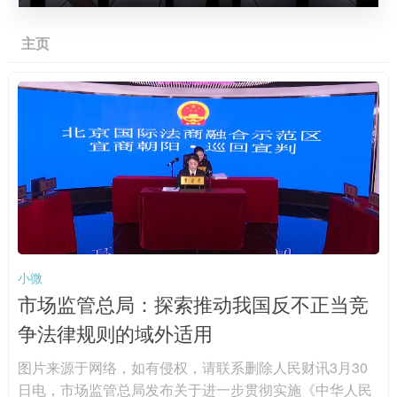
主页
小微
市场监管总局：探索推动我国反不正当竞
争法律规则的域外适用
图片来源于网络，如有侵权，请联系删除人民财讯3月30
日电，市场监管总局发布关于进一步贯彻实施《中华人民