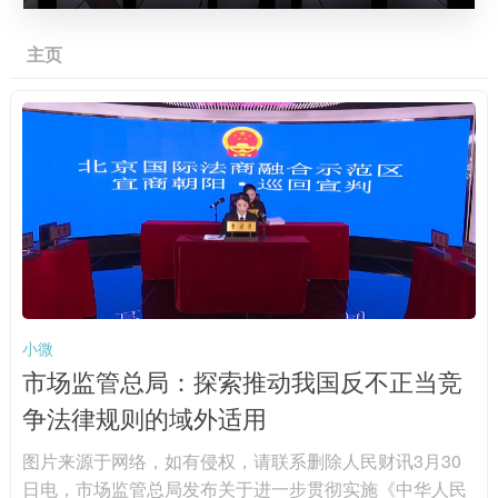
主页
小微
市场监管总局：探索推动我国反不正当竞
争法律规则的域外适用
图片来源于网络，如有侵权，请联系删除人民财讯3月30
日电，市场监管总局发布关于进一步贯彻实施《中华人民