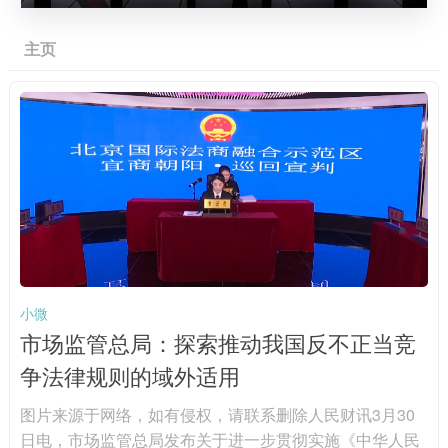
主页
小微
市场监管总局：探索推动我国反不正当竞
争法律规则的域外适用
图片来源于网络，如有侵权，请联系删除人民财讯3月30
日电，市场监管总局发布关于进一步贯彻实施《中华人民