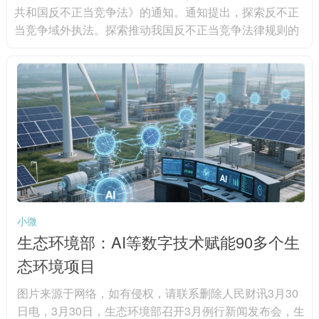
共和国反不正当竞争法》的通知。通知提出，探索反不正
当竞争域外执法。探索推动我国反不正当竞争法律规则的
域外适用，对在境外实施的虚假宣传、网络不正当竞争、
商业诋毁、侵犯商业秘密等不正当竞争行为，扰乱境内市
场竞争秩序，损害境内经营者或者消费者合法权益的，坚
决予以打击，保障我国产业链供应链安全，维护我国国家
和企业利益。积极探索域外执法实践，加快建设专门的涉
外执法人才队伍，支持有条件的...
小微
生态环境部：AI等数字技术赋能90多个生
态环境项目
图片来源于网络，如有侵权，请联系删除人民财讯3月30
日电，3月30日，生态环境部召开3月例行新闻发布会，生