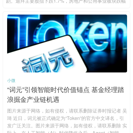
剧。迪拜主要股指下跌1.7%，房地产和公用事业板块跌幅
最大，其中伊玛尔地产下跌3%，阿联酋国民银行下跌4.
9%，创六年来第二大单周跌幅。阿布扎比股指当日下跌1.
6%，连续第四周收跌，阿布扎比第一银行下跌2.2%，阿
尔达地产下跌4.3%。分析人士认为，尽管油价上涨可能支
撑能源股，但贸易航线、能源基础设施和区域物流面临的
中断风险...
小微
“词元”引领智能时代价值锚点 基金经理踏
浪掘金产业链机遇
图片来源于网络，如有侵权，请联系删除证券时报记者 吴
琦 近日，词元被正式确定为“Token”的官方中文译名，引
发广泛关注。图片来源于网络，如有侵权，请联系删除 实
际上，在人工智能（AI）时代降临之后，Agent（智能