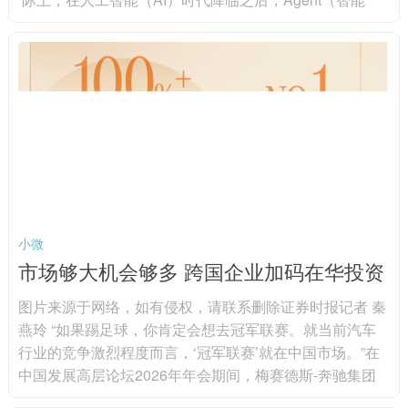
体）、OpenClaw（龙虾）、MCP（模型上下文协议）、
World Models（世界模型）等科技名词已接连涌现。在此
背景下，持续迭代自身的认知也成为了基金经理在科技投
资中不可回避的宿命。接受证券时报记者采访的基金经理
普遍表示，在新事物浪潮中，唯有通过持续学...
小微
市场够大机会够多 跨国企业加码在华投资
图片来源于网络，如有侵权，请联系删除证券时报记者 秦
燕玲 “如果踢足球，你肯定会想去冠军联赛。就当前汽车
行业的竞争激烈程度而言，‘冠军联赛’就在中国市场。”在
中国发展高层论坛2026年年会期间，梅赛德斯-奔驰集团
股份公司董事会主席康林松用颇为“德味”的比喻形容中国