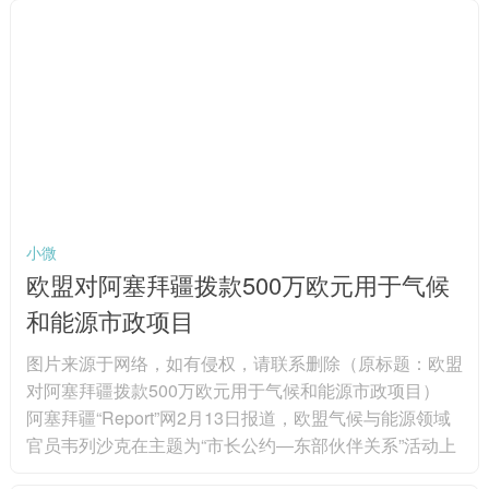
之于全球跨国企业的重要性。图片来源于网络，如有侵
权，请联系删除 “如果你想成为全球领军者，就必须来中
国；如果你想要在这里蓬勃发展、取得成功甚至仅仅是生
存下去，都必须加大投资力度、加大研发投入，这也正是
我们在做的。...
小微
欧盟对阿塞拜疆拨款500万欧元用于气候
和能源市政项目
图片来源于网络，如有侵权，请联系删除（原标题：欧盟
对阿塞拜疆拨款500万欧元用于气候和能源市政项目）
阿塞拜疆“Report”网2月13日报道，欧盟气候与能源领域
官员韦列沙克在主题为“市长公约―东部伙伴关系”活动上
表示，欧盟将为阿塞拜疆6个市政机构提供项目支持。为