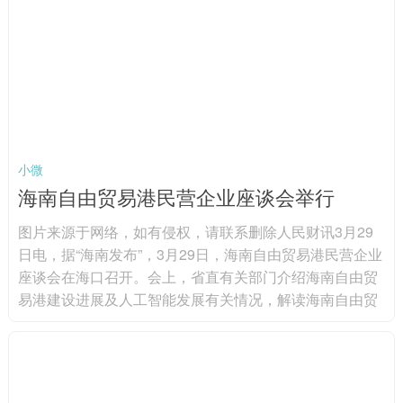
装备用电缆、数据通信电缆、机器人电缆等。图片来源于
网络，如有侵权，请联系删除 分产品来看...
小微
海南自由贸易港民营企业座谈会举行
图片来源于网络，如有侵权，请联系删除人民财讯3月29
日电，据“海南发布”，3月29日，海南自由贸易港民营企业
座谈会在海口召开。会上，省直有关部门介绍海南自由贸
易港建设进展及人工智能发展有关情况，解读海南自由贸
易港财税政策；现场发布海南首批人工智能应用场景；顺
丰集团、东超科技、华大基因、商汤科技等15家民营企业
代表参会，围绕强化场景牵引、深化生态协同，加快推动
人工智能技术落地应用，赋能产业提质增效等深入交流。