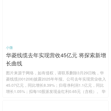
源界多次强调，非洲必须主导自身资源决策，在投资、融
资与行业治理中掌握更大话语权。 非洲本土机构长期致力
于完善财税、许...
小微
华菱线缆去年实现营收45亿元 将探索新增
长曲线
图片来源于网络，如有侵权，请联系删除3月29日晚，华
菱线缆(001208)披露2025年年报。公司去年实现营业收入
45.07亿元，同比增长8.39%；归母净利润1.1亿元，同比
增长1.05%；拟每10股派发现金红利0.65元（含税）。 华
菱线缆是国内领先的特种专用电缆生产企业之一，主要产
品包括特种电缆、电力电缆、电气装备用电缆、裸导线及
线束等。其中，公司的特种电缆，可分为航空航天及融合