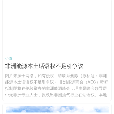
使项目达到可融资标准，阿已启动住宅和公共建筑能源审
计，形成11份针对11栋建筑的项目文件，项目总投资额超
500万欧元（592.7万美元）。上述项目包括明盖恰乌尔3
栋住宅楼、希尔达兰1所学...
小微
非洲能源本土话语权不足引争议
图片来源于网络，如有侵权，请联系删除（原标题：非洲
能源本土话语权不足引争议） 非洲能源商会（AEC）呼吁
抵制即将在伦敦举办的非洲能源峰会，理由是峰会领导层
中无非洲专业人士，反映出非洲油气行业在话语权、本地
化与决策权上的深层矛盾。图片来源于网络，如有侵权，
请联系删除 AEC指出，随着国际论坛聚焦非洲能源未来，
非洲机构正推动本土专业人士深度参与议程制定。非洲能