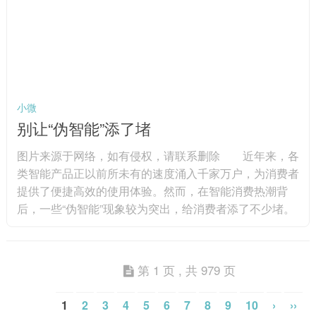
海南省委书记冯飞在座谈会上表示，海南将坚持鼓励创
新、拓展应用、有效...
小微
别让“伪智能”添了堵
图片来源于网络，如有侵权，请联系删除 近年来，各
类智能产品正以前所未有的速度涌入千家万户，为消费者
提供了便捷高效的使用体验。然而，在智能消费热潮背
后，一些“伪智能”现象较为突出，给消费者添了不少堵。
例如，标榜“智能”的冰箱，不过是在传统产品上加装
了一块能看视频的屏幕；宣称拥有先进路径规划能力的智
能扫地机器人，实际使用中却经常“原地转圈”或“漏扫死
第 1 页 , 共 979 页
角”。还有一些新兴智能产品，由于缺乏专业的维修人员
和统一的服务标准，一旦出现故障，维修过程往往漫长且
1
2
3
4
5
6
7
8
9
10
›
››
成本高昂，导致消费者权益无...