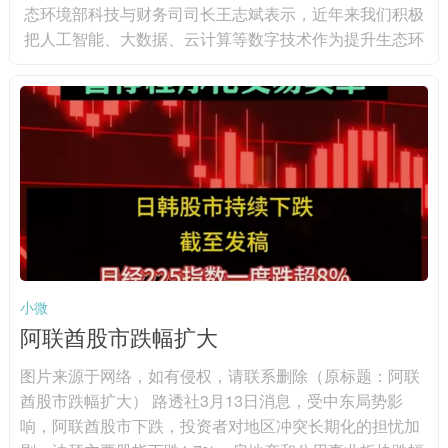
态环境部科技与财务司司长王志斌表示，近年来我们积极
把人工智能、大数据、云计算等数字技术作为提升生态环
境治理体系和治理能力现代化水平的重要抓手，依托国家
科技重大项目，部署包括高通量自动化智能监测技术在内
的90多个项目。在监测方面，人工智能技术逐步嵌入生态
环境监测，并实现业务化的应用，如生物多样性识别从一
年一次监测到可实现全年连续监测。在监管方面，人工智
能技术应用大大提升非现...
小微
阿联酋股市跌幅扩大
图片来源于网络，如有侵权，请联系删除（原标题：阿联
酋股市跌幅扩大） 路透社3月13日消息，受中东局势影
响，阿联酋股市下跌，投资者对地区冲突长期化的担忧加