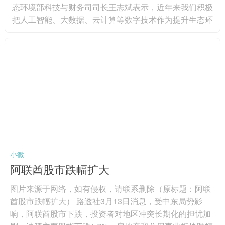
态环境部科技与财务司司长王志斌表示，近年来我们积极
把人工智能、大数据、云计算等数字技术作为提升生态环
境治理体系和治理能力现代化水平的重要抓手，依托国家
科技重大项目，部署包括高通量自动化智能监测技术在内
的90多个项目。在监测方面，人工智能技术逐步嵌入生态
环境监测，并实现业务化的应用，如生物多样性识别从一
年一次监测到可实现全年连续监测。在监管方面，人工智
能技术应用大大提升非现...
小微
阿联酋股市跌幅扩大
图片来源于网络，如有侵权，请联系删除（原标题：阿联
酋股市跌幅扩大） 路透社3月13日消息，受中东局势影
响，阿联酋股市下跌，投资者对地区冲突长期化的担忧加