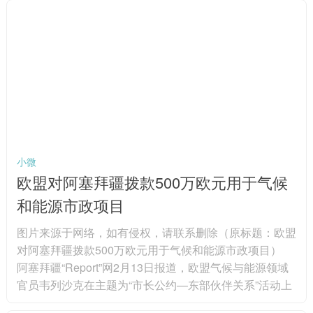
之于全球跨国企业的重要性。图片来源于网络，如有侵
权，请联系删除 “如果你想成为全球领军者，就必须来中
国；如果你想要在这里蓬勃发展、取得成功甚至仅仅是生
存下去，都必须加大投资力度、加大研发投入，这也正是
我们在做的。...
小微
欧盟对阿塞拜疆拨款500万欧元用于气候
和能源市政项目
图片来源于网络，如有侵权，请联系删除（原标题：欧盟
对阿塞拜疆拨款500万欧元用于气候和能源市政项目）
阿塞拜疆“Report”网2月13日报道，欧盟气候与能源领域
官员韦列沙克在主题为“市长公约―东部伙伴关系”活动上
表示，欧盟将为阿塞拜疆6个市政机构提供项目支持。为