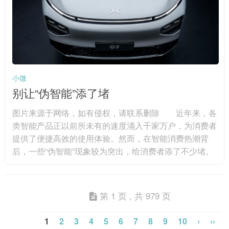
海南省委书记冯飞在座谈会上表示，海南将坚持鼓励创
新、拓展应用、有效...
小微
别让“伪智能”添了堵
图片来源于网络，如有侵权，请联系删除 近年来，各
类智能产品正以前所未有的速度涌入千家万户，为消费者
提供了便捷高效的使用体验。然而，在智能消费热潮背
后，一些“伪智能”现象较为突出，给消费者添了不少堵。
例如，标榜“智能”的冰箱，不过是在传统产品上加装
了一块能看视频的屏幕；宣称拥有先进路径规划能力的智
能扫地机器人，实际使用中却经常“原地转圈”或“漏扫死
第 1 页 , 共 979 页
角”。还有一些新兴智能产品，由于缺乏专业的维修人员
和统一的服务标准，一旦出现故障，维修过程往往漫长且
1
2
3
4
5
6
7
8
9
10
›
››
成本高昂，导致消费者权益无...