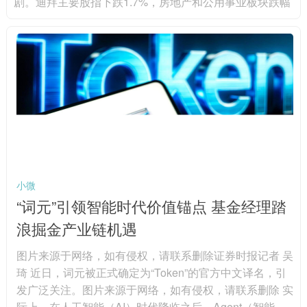
剧。迪拜主要股指下跌1.7%，房地产和公用事业板块跌幅
最大，其中伊玛尔地产下跌3%，阿联酋国民银行下跌4.
9%，创六年来第二大单周跌幅。阿布扎比股指当日下跌1.
6%，连续第四周收跌，阿布扎比第一银行下跌2.2%，阿
尔达地产下跌4.3%。分析人士认为，尽管油价上涨可能支
撑能源股，但贸易航线、能源基础设施和区域物流面临的
中断风险...
小微
“词元”引领智能时代价值锚点 基金经理踏
浪掘金产业链机遇
图片来源于网络，如有侵权，请联系删除证券时报记者 吴
琦 近日，词元被正式确定为“Token”的官方中文译名，引
发广泛关注。图片来源于网络，如有侵权，请联系删除 实
际上，在人工智能（AI）时代降临之后，Agent（智能