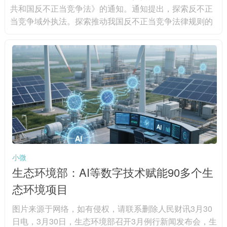
共和国反不正当竞争法》的通知。通知提出，探索反不正
当竞争域外执法。探索推动我国反不正当竞争法律规则的
域外适用，对在境外实施的虚假宣传、网络不正当竞争、
商业诋毁、侵犯商业秘密等不正当竞争行为，扰乱境内市
场竞争秩序，损害境内经营者或者消费者合法权益的，坚
决予以打击，保障我国产业链供应链安全，维护我国国家
和企业利益。积极探索域外执法实践，加快建设专门的涉
外执法人才队伍，支持有条件的...
小微
生态环境部：AI等数字技术赋能90多个生
态环境项目
图片来源于网络，如有侵权，请联系删除人民财讯3月30
日电，3月30日，生态环境部召开3月例行新闻发布会，生