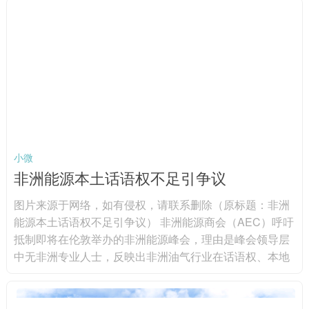
使项目达到可融资标准，阿已启动住宅和公共建筑能源审
计，形成11份针对11栋建筑的项目文件，项目总投资额超
500万欧元（592.7万美元）。上述项目包括明盖恰乌尔3
栋住宅楼、希尔达兰1所学...
小微
非洲能源本土话语权不足引争议
图片来源于网络，如有侵权，请联系删除（原标题：非洲
能源本土话语权不足引争议） 非洲能源商会（AEC）呼吁
抵制即将在伦敦举办的非洲能源峰会，理由是峰会领导层
中无非洲专业人士，反映出非洲油气行业在话语权、本地
化与决策权上的深层矛盾。图片来源于网络，如有侵权，
请联系删除 AEC指出，随着国际论坛聚焦非洲能源未来，
非洲机构正推动本土专业人士深度参与议程制定。非洲能