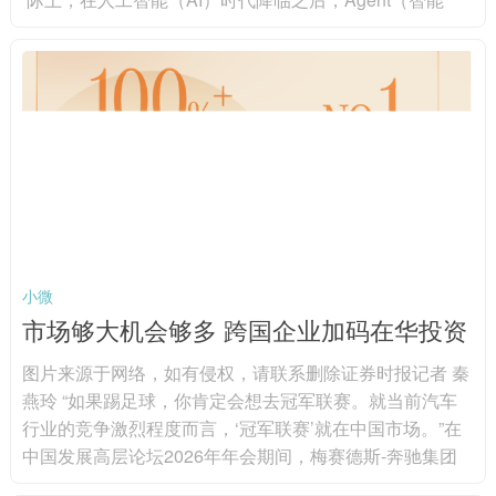
体）、OpenClaw（龙虾）、MCP（模型上下文协议）、
World Models（世界模型）等科技名词已接连涌现。在此
背景下，持续迭代自身的认知也成为了基金经理在科技投
资中不可回避的宿命。接受证券时报记者采访的基金经理
普遍表示，在新事物浪潮中，唯有通过持续学...
小微
市场够大机会够多 跨国企业加码在华投资
图片来源于网络，如有侵权，请联系删除证券时报记者 秦
燕玲 “如果踢足球，你肯定会想去冠军联赛。就当前汽车
行业的竞争激烈程度而言，‘冠军联赛’就在中国市场。”在
中国发展高层论坛2026年年会期间，梅赛德斯-奔驰集团
股份公司董事会主席康林松用颇为“德味”的比喻形容中国