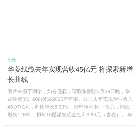
源界多次强调，非洲必须主导自身资源决策，在投资、融
资与行业治理中掌握更大话语权。 非洲本土机构长期致力
于完善财税、许...
小微
华菱线缆去年实现营收45亿元 将探索新增
长曲线
图片来源于网络，如有侵权，请联系删除3月29日晚，华
菱线缆(001208)披露2025年年报。公司去年实现营业收入
45.07亿元，同比增长8.39%；归母净利润1.1亿元，同比
增长1.05%；拟每10股派发现金红利0.65元（含税）。 华
菱线缆是国内领先的特种专用电缆生产企业之一，主要产
品包括特种电缆、电力电缆、电气装备用电缆、裸导线及
线束等。其中，公司的特种电缆，可分为航空航天及融合