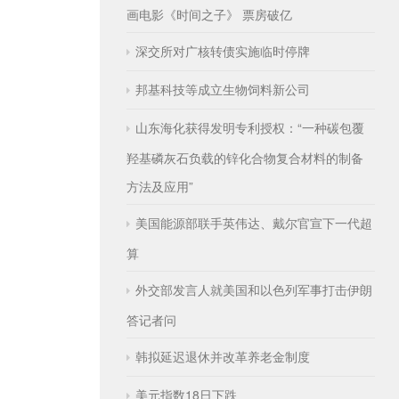
画电影《时间之子》 票房破亿
深交所对广核转债实施临时停牌
邦基科技等成立生物饲料新公司
山东海化获得发明专利授权：“一种碳包覆
羟基磷灰石负载的锌化合物复合材料的制备
方法及应用”
美国能源部联手英伟达、戴尔官宣下一代超
算
外交部发言人就美国和以色列军事打击伊朗
答记者问
韩拟延迟退休并改革养老金制度
美元指数18日下跌