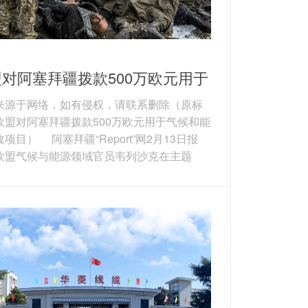
对阿塞拜疆拨款500万欧元用于
候和能源市政项目
来源于网络，如有侵权，请联系删除（原标
欧盟对阿塞拜疆拨款500万欧元用于气候和能
项目） 阿塞拜疆“Report”网2月13日报
欧盟气候与能源领域官员韦列沙克在主题
市长公约―东部伙伴关系”活动上表示，欧盟将
塞拜疆6个市政机构提供项目支持。为使项目
可融资标准，阿已启动住宅和公共建筑能源
，形成11份针对11栋建筑的项目文件，项目
额超500万欧元（592.7万美元）。上述项
括明盖恰乌尔3栋住宅楼、希尔达兰1所学...