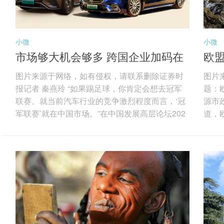
小微
小微
市场够大机会够多 跨国企业加码在
欧盟
华投资
气
图片来源于网络，如有侵权，请联系删除证券时
图片
报记者 秦燕玲 “如果踢足球，你肯定会想去冠军
题：
联赛。就当前汽车行业的竞争激烈程度而言，‘冠
源市政
军联赛’就在中国市场。”在中国发展高层论坛202
道，
6年年会期间，梅赛德斯-奔驰集团股份公司董事
为“
会主席康林松用颇为“德味”的比喻形容中国之于全
为阿
球跨国企业的重要性。图片来源于网络，如有侵
达到
权，请联系删除 “如果你想成为全球领军者，就必
审计
须来中国；如果你想要在这里蓬勃发展、取得成
总投资
功甚至仅仅是生存下去，都必须加大投资力度、
目包
加大研发投入，这也正是我们在做的。...