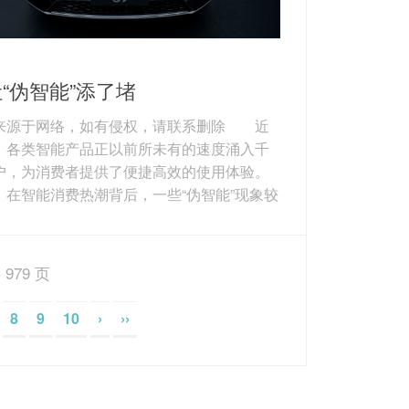
“伪智能”添了堵
来源于网络，如有侵权，请联系删除 近
，各类智能产品正以前所未有的速度涌入千
户，为消费者提供了便捷高效的使用体验。
，在智能消费热潮背后，一些“伪智能”现象较
出，给消费者添了不少堵。 例如，标
智能”的冰箱，不过是在传统产品上加装了一块
视频的屏幕；宣称拥有先进路径规划能力的
 979 页
扫地机器人，实际使用中却经常“原地转
或“漏扫死角”。还有一些新兴智能产品，由于
8
9
10
›
››
专业的维修人员和统一的服务标准，一旦出
障，维修过程往往漫长且成本高昂，导致消
益无...