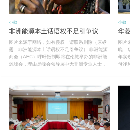
小微
小微
非洲能源本土话语权不足引争议
华菱
索
图片来源于网络，如有侵权，请联系删除（原标
图片
题：非洲能源本土话语权不足引争议） 非洲能源
晚，华
商会（AEC）呼吁抵制即将在伦敦举办的非洲能
年实现
源峰会，理由是峰会领导层中无非洲专业人士，
母净利
反映出非洲油气行业在话语权、本地化与决策权
发现
上的深层矛盾。图片来源于网络，如有侵权，请
先的
联系删除 AEC指出，随着国际论坛聚焦非洲能源
特种
未来，非洲机构正推动本土专业人士深度参与议
及线
程制定。非洲能源界多次强调，非洲必须主导自
航天
身资源决策，在投资、融资与行业治理中掌握更
电缆
大话语权。 非洲本土机构长期致力于完善财税、
除 分
许...