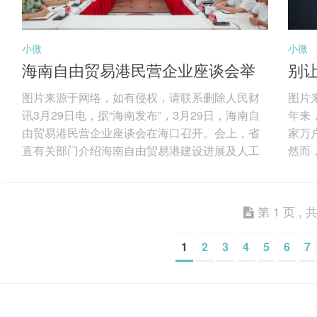
小微
小微
海南自由贸易港民营企业座谈会举
别让
行
图片来源于网络，如有侵权，请联系删除人民财
图片
讯3月29日电，据“海南发布”，3月29日，海南自
年来
由贸易港民营企业座谈会在海口召开。会上，省
家万
直有关部门介绍海南自由贸易港建设进展及人工
然而
智能发展有关情况，解读海南自由贸易港财税政
为突
策；现场发布海南首批人工智能应用场景；顺丰
榜“
集团、东超科技、华大基因、商汤科技等15家民
能看
第 1 页 , 共
营企业代表参会，围绕强化场景牵引、深化生态
智能
协同，加快推动人工智能技术落地应用，赋能产
圈”
1
2
3
4
5
6
7
业提质增效等深入交流。 海南省委书记冯飞在座
缺乏
谈会上表示，海南将坚持鼓励创新、拓展应用、
现故
有效...
费者权