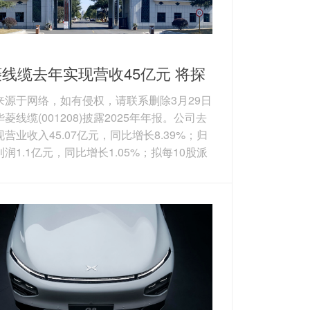
线缆去年实现营收45亿元 将探
新增长曲线
来源于网络，如有侵权，请联系删除3月29日
菱线缆(001208)披露2025年年报。公司去
营业收入45.07亿元，同比增长8.39%；归
润1.1亿元，同比增长1.05%；拟每10股派
金红利0.65元（含税）。 华菱线缆是国内领
特种专用电缆生产企业之一，主要产品包括
电缆、电力电缆、电气装备用电缆、裸导线
束等。其中，公司的特种电缆，可分为航空
及融合装备用电缆、数据通信电缆、机器人
等。图片来源于网络，如有侵权，请联系删
产品来看...