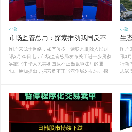
小微
小微
市场监管总局：探索推动我国反不
生态
正当竞争法律规则的域外适用
多
图片来源于网络，如有侵权，请联系删除人民财
图片
讯3月30日电，市场监管总局发布关于进一步贯彻
讯3
实施《中华人民共和国反不正当竞争法》的通
行新
知。通知提出，探索反不正当竞争域外执法。探
志斌
索推动我国反不正当竞争法律规则的域外适用，
据、
对在境外实施的虚假宣传、网络不正当竞争、商
系和
业诋毁、侵犯商业秘密等不正当竞争行为，扰乱
科技
境内市场竞争秩序，损害境内经营者或者消费者
技术
合法权益的，坚决予以打击，保障我国产业链供
技术
应链安全，维护我国国家和企业利益。积极探索
用，
域外执法实践，加快建设专门的涉外执法人才队
全年
伍，支持有条件的...
大大提