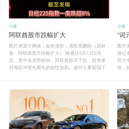
小微
小微
阿联酋股市跌幅扩大
“词
经
图片来源于网络，如有侵权，请联系删除（原标
图片
题：阿联酋股市跌幅扩大） 路透社3月13日消
报记者
息，受中东局势影响，阿联酋股市下跌，投资者
官方
对地区冲突长期化的担忧加剧。迪拜主要股指下
络，
跌1.7%，房地产和公用事业板块跌幅最大，其中
（AI
伊玛尔地产下跌3%，阿联酋国民银行下跌4.9%，
law
创六年来第二大单周跌幅。阿布扎比股指当日下
Mo
跌1.6%，连续第四周收跌，阿布扎比第一银行下
此背
跌2.2%，阿尔达地产下跌4.3%。分析人士认为，
理在
尽管油价上涨可能支撑能源股，但贸易航线、能
记者
源基础设施和区域物流面临的中断风险...
中，唯