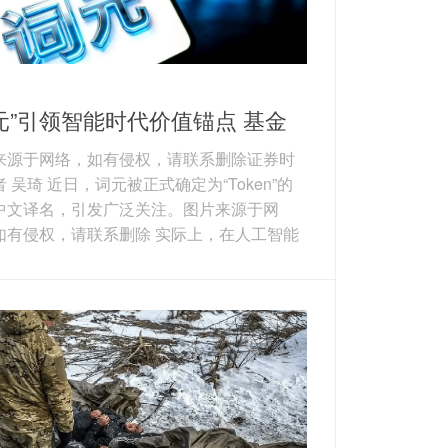
元”引领智能时代价值锚点 基金
理踏浪掘金产业链机遇
来源于网络，如有侵权，请联系删除证券时
 吴琦 近日，词元被正式确定为“Token”的
中文译名，引发广泛关注。图片来源于网
如有侵权，请联系删除 实际上，在人工智能
）时代降临之后，Agent（智能体）、OpenC
（龙虾）、MCP（模型上下文协议）、World
dels（世界模型）等科技名词已接连涌现。在
景下，持续迭代自身的认知也成为了基金经
科技投资中不可回避的宿命。接受证券时报
采访的基金经理普遍表示，在新事物浪潮
有通过持续学...