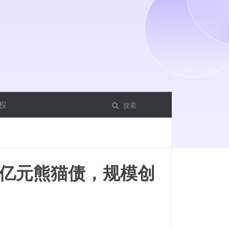
权
5亿元熊猫债，规模创